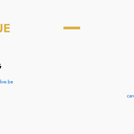
UE
G
live.be
car